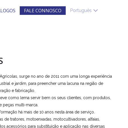
ALOGOS
FALE CONNOSCO
Português
S
as Agricolas, surge no ano de 2011 com uma longa experiência
dustrial e jardim, para preencher uma lacuna na região de
ração e fabricação.
o teve como lema servir bem os seus clientes, com produtos,
e peças multi-marca.
ormação há mais de 10 anos nesta área de serviço.
 de tratores, motoenxadas, motocultivadores, alfaias,
os acessórios para substituíção e aplicação nas diversas