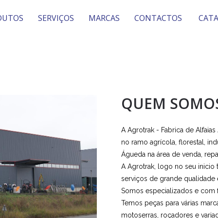
DUTOS
SERVIÇOS
MARCAS
CONTACTOS
CAT
QUEM SOMO
A Agrotrak - Fabrica de Alfai
no ramo agrícola, florestal, in
Águeda na área de venda, repa
A Agrotrak, logo no seu inici
serviços de grande qualidade 
Somos especializados e com f
Temos peças para várias marcas
motoserras, roçadores e variad